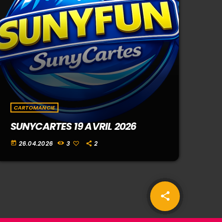
CARTOMANCIE
SUNYCARTES 19 AVRIL 2026
26.04.2026
3
2
today
share
email