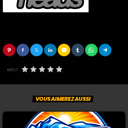
email
RATE IT
VOUS AIMEREZ AUSSI