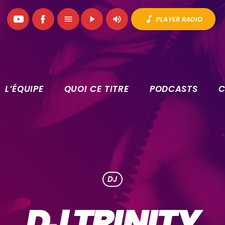
volume_up
music_note
menu
play_arrow
PLAYER RADIO
L’ÉQUIPE
QUOI CE TITRE
PODCASTS
C
DJ
DJ TRINITY