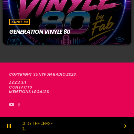
ANNEE 80
GENERATION VINYLE 80
COPYRIGHT SUNYFUN RADIO 2026.
ACCEUIL
CONTACTS
MENTIONS LEGALES
CODY THE CHASE
pause
keyboard_arrow_right
DJ