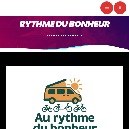
menu
pause
RYTHME DU BONHEUR